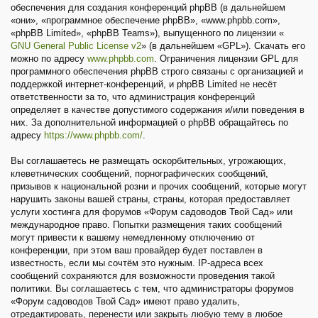
обеспечения для создания конференций phpBB (в дальнейшем
«они», «программное обеспечение phpBB», «www.phpbb.com»,
«phpBB Limited», «phpBB Teams»), выпущенного по лицензии «
GNU General Public License v2
» (в дальнейшем «GPL»). Скачать его
можно по адресу
www.phpbb.com
. Ограничения лицензии GPL для
программного обеспечения phpBB строго связаны с организацией и
поддержкой интернет-конференций, и phpBB Limited не несёт
ответственности за то, что администрация конференций
определяет в качестве допустимого содержания и/или поведения в
них. За дополнительной информацией о phpBB обращайтесь по
адресу
https://www.phpbb.com/
.
Вы соглашаетесь не размещать оскорбительных, угрожающих,
клеветнических сообщений, порнографических сообщений,
призывов к национальной розни и прочих сообщений, которые могут
нарушить законы вашей страны, страны, которая предоставляет
услуги хостинга для форумов «Форум садоводов Твой Сад» или
международное право. Попытки размещения таких сообщений
могут привести к вашему немедленному отключению от
конференции, при этом ваш провайдер будет поставлен в
известность, если мы сочтём это нужным. IP-адреса всех
сообщений сохраняются для возможности проведения такой
политики. Вы соглашаетесь с тем, что администраторы форумов
«Форум садоводов Твой Сад» имеют право удалить,
отредактировать, перенести или закрыть любую тему в любое