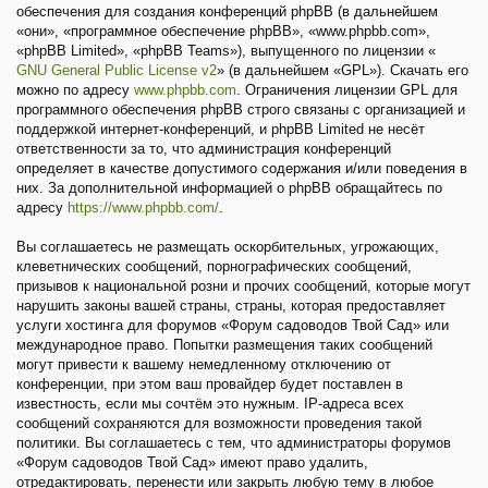
обеспечения для создания конференций phpBB (в дальнейшем
«они», «программное обеспечение phpBB», «www.phpbb.com»,
«phpBB Limited», «phpBB Teams»), выпущенного по лицензии «
GNU General Public License v2
» (в дальнейшем «GPL»). Скачать его
можно по адресу
www.phpbb.com
. Ограничения лицензии GPL для
программного обеспечения phpBB строго связаны с организацией и
поддержкой интернет-конференций, и phpBB Limited не несёт
ответственности за то, что администрация конференций
определяет в качестве допустимого содержания и/или поведения в
них. За дополнительной информацией о phpBB обращайтесь по
адресу
https://www.phpbb.com/
.
Вы соглашаетесь не размещать оскорбительных, угрожающих,
клеветнических сообщений, порнографических сообщений,
призывов к национальной розни и прочих сообщений, которые могут
нарушить законы вашей страны, страны, которая предоставляет
услуги хостинга для форумов «Форум садоводов Твой Сад» или
международное право. Попытки размещения таких сообщений
могут привести к вашему немедленному отключению от
конференции, при этом ваш провайдер будет поставлен в
известность, если мы сочтём это нужным. IP-адреса всех
сообщений сохраняются для возможности проведения такой
политики. Вы соглашаетесь с тем, что администраторы форумов
«Форум садоводов Твой Сад» имеют право удалить,
отредактировать, перенести или закрыть любую тему в любое