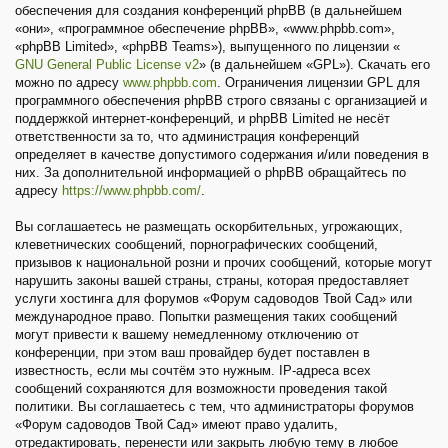
обеспечения для создания конференций phpBB (в дальнейшем
«они», «программное обеспечение phpBB», «www.phpbb.com»,
«phpBB Limited», «phpBB Teams»), выпущенного по лицензии «
GNU General Public License v2
» (в дальнейшем «GPL»). Скачать его
можно по адресу
www.phpbb.com
. Ограничения лицензии GPL для
программного обеспечения phpBB строго связаны с организацией и
поддержкой интернет-конференций, и phpBB Limited не несёт
ответственности за то, что администрация конференций
определяет в качестве допустимого содержания и/или поведения в
них. За дополнительной информацией о phpBB обращайтесь по
адресу
https://www.phpbb.com/
.
Вы соглашаетесь не размещать оскорбительных, угрожающих,
клеветнических сообщений, порнографических сообщений,
призывов к национальной розни и прочих сообщений, которые могут
нарушить законы вашей страны, страны, которая предоставляет
услуги хостинга для форумов «Форум садоводов Твой Сад» или
международное право. Попытки размещения таких сообщений
могут привести к вашему немедленному отключению от
конференции, при этом ваш провайдер будет поставлен в
известность, если мы сочтём это нужным. IP-адреса всех
сообщений сохраняются для возможности проведения такой
политики. Вы соглашаетесь с тем, что администраторы форумов
«Форум садоводов Твой Сад» имеют право удалить,
отредактировать, перенести или закрыть любую тему в любое