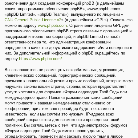
обеспечения для создания конференций phpBB (в дальнейшем
«они», «программное обеспечение phpBB», «www.phpbb.com»,
«phpBB Limited», «phpBB Teams»), выпущенного по лицензии «
GNU General Public License v2
» (в дальнейшем «GPL»). Скачать его
можно по адресу
www.phpbb.com
. Ограничения лицензии GPL для
программного обеспечения phpBB строго связаны с организацией и
поддержкой интернет-конференций, и phpBB Limited не несёт
ответственности за то, что администрация конференций
определяет в качестве допустимого содержания и/или поведения в
них. За дополнительной информацией о phpBB обращайтесь по
адресу
https://www.phpbb.com/
.
Вы соглашаетесь не размещать оскорбительных, угрожающих,
клеветнических сообщений, порнографических сообщений,
призывов к национальной розни и прочих сообщений, которые могут
нарушить законы вашей страны, страны, которая предоставляет
услуги хостинга для форумов «Форум садоводов Твой Сад» или
международное право. Попытки размещения таких сообщений
могут привести к вашему немедленному отключению от
конференции, при этом ваш провайдер будет поставлен в
известность, если мы сочтём это нужным. IP-адреса всех
сообщений сохраняются для возможности проведения такой
политики. Вы соглашаетесь с тем, что администраторы форумов
«Форум садоводов Твой Сад» имеют право удалить,
отредактировать, перенести или закрыть любую тему в любое