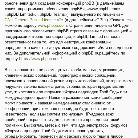
обеспечения для создания конференций phpBB (в дальнейшем
«они», «программное обеспечение phpBB», «www.phpbb.com»,
«phpBB Limited», «phpBB Teams»), выпущенного по лицензии «
GNU General Public License v2
» (в дальнейшем «GPL»). Скачать его
можно по адресу
www.phpbb.com
. Ограничения лицензии GPL для
программного обеспечения phpBB строго связаны с организацией и
поддержкой интернет-конференций, и phpBB Limited не несёт
ответственности за то, что администрация конференций
определяет в качестве допустимого содержания и/или поведения в
них. За дополнительной информацией о phpBB обращайтесь по
адресу
https://www.phpbb.com/
.
Вы соглашаетесь не размещать оскорбительных, угрожающих,
клеветнических сообщений, порнографических сообщений,
призывов к национальной розни и прочих сообщений, которые могут
нарушить законы вашей страны, страны, которая предоставляет
услуги хостинга для форумов «Форум садоводов Твой Сад» или
международное право. Попытки размещения таких сообщений
могут привести к вашему немедленному отключению от
конференции, при этом ваш провайдер будет поставлен в
известность, если мы сочтём это нужным. IP-адреса всех
сообщений сохраняются для возможности проведения такой
политики. Вы соглашаетесь с тем, что администраторы форумов
«Форум садоводов Твой Сад» имеют право удалить,
отредактировать, перенести или закрыть любую тему в любое