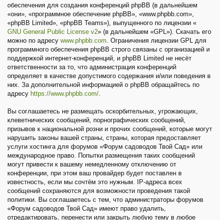
обеспечения для создания конференций phpBB (в дальнейшем
«они», «программное обеспечение phpBB», «www.phpbb.com»,
«phpBB Limited», «phpBB Teams»), выпущенного по лицензии «
GNU General Public License v2
» (в дальнейшем «GPL»). Скачать его
можно по адресу
www.phpbb.com
. Ограничения лицензии GPL для
программного обеспечения phpBB строго связаны с организацией и
поддержкой интернет-конференций, и phpBB Limited не несёт
ответственности за то, что администрация конференций
определяет в качестве допустимого содержания и/или поведения в
них. За дополнительной информацией о phpBB обращайтесь по
адресу
https://www.phpbb.com/
.
Вы соглашаетесь не размещать оскорбительных, угрожающих,
клеветнических сообщений, порнографических сообщений,
призывов к национальной розни и прочих сообщений, которые могут
нарушить законы вашей страны, страны, которая предоставляет
услуги хостинга для форумов «Форум садоводов Твой Сад» или
международное право. Попытки размещения таких сообщений
могут привести к вашему немедленному отключению от
конференции, при этом ваш провайдер будет поставлен в
известность, если мы сочтём это нужным. IP-адреса всех
сообщений сохраняются для возможности проведения такой
политики. Вы соглашаетесь с тем, что администраторы форумов
«Форум садоводов Твой Сад» имеют право удалить,
отредактировать, перенести или закрыть любую тему в любое