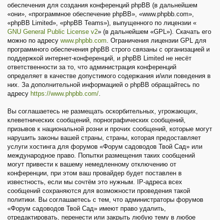
обеспечения для создания конференций phpBB (в дальнейшем
«они», «программное обеспечение phpBB», «www.phpbb.com»,
«phpBB Limited», «phpBB Teams»), выпущенного по лицензии «
GNU General Public License v2
» (в дальнейшем «GPL»). Скачать его
можно по адресу
www.phpbb.com
. Ограничения лицензии GPL для
программного обеспечения phpBB строго связаны с организацией и
поддержкой интернет-конференций, и phpBB Limited не несёт
ответственности за то, что администрация конференций
определяет в качестве допустимого содержания и/или поведения в
них. За дополнительной информацией о phpBB обращайтесь по
адресу
https://www.phpbb.com/
.
Вы соглашаетесь не размещать оскорбительных, угрожающих,
клеветнических сообщений, порнографических сообщений,
призывов к национальной розни и прочих сообщений, которые могут
нарушить законы вашей страны, страны, которая предоставляет
услуги хостинга для форумов «Форум садоводов Твой Сад» или
международное право. Попытки размещения таких сообщений
могут привести к вашему немедленному отключению от
конференции, при этом ваш провайдер будет поставлен в
известность, если мы сочтём это нужным. IP-адреса всех
сообщений сохраняются для возможности проведения такой
политики. Вы соглашаетесь с тем, что администраторы форумов
«Форум садоводов Твой Сад» имеют право удалить,
отредактировать, перенести или закрыть любую тему в любое