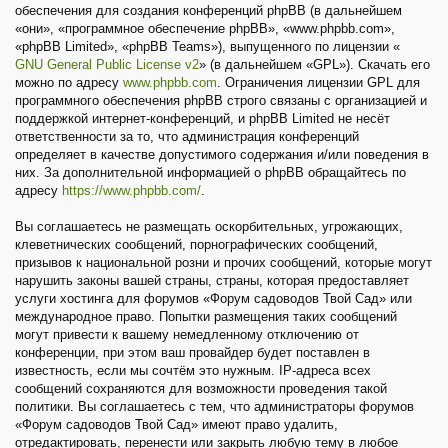
обеспечения для создания конференций phpBB (в дальнейшем
«они», «программное обеспечение phpBB», «www.phpbb.com»,
«phpBB Limited», «phpBB Teams»), выпущенного по лицензии «
GNU General Public License v2
» (в дальнейшем «GPL»). Скачать его
можно по адресу
www.phpbb.com
. Ограничения лицензии GPL для
программного обеспечения phpBB строго связаны с организацией и
поддержкой интернет-конференций, и phpBB Limited не несёт
ответственности за то, что администрация конференций
определяет в качестве допустимого содержания и/или поведения в
них. За дополнительной информацией о phpBB обращайтесь по
адресу
https://www.phpbb.com/
.
Вы соглашаетесь не размещать оскорбительных, угрожающих,
клеветнических сообщений, порнографических сообщений,
призывов к национальной розни и прочих сообщений, которые могут
нарушить законы вашей страны, страны, которая предоставляет
услуги хостинга для форумов «Форум садоводов Твой Сад» или
международное право. Попытки размещения таких сообщений
могут привести к вашему немедленному отключению от
конференции, при этом ваш провайдер будет поставлен в
известность, если мы сочтём это нужным. IP-адреса всех
сообщений сохраняются для возможности проведения такой
политики. Вы соглашаетесь с тем, что администраторы форумов
«Форум садоводов Твой Сад» имеют право удалить,
отредактировать, перенести или закрыть любую тему в любое