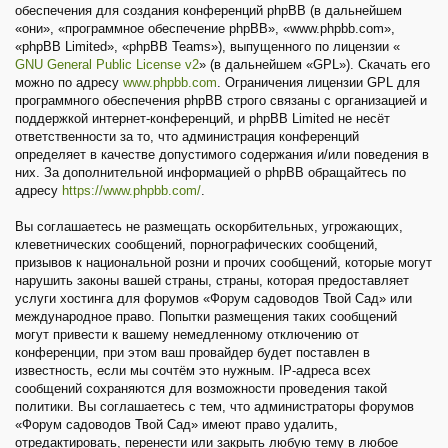
обеспечения для создания конференций phpBB (в дальнейшем
«они», «программное обеспечение phpBB», «www.phpbb.com»,
«phpBB Limited», «phpBB Teams»), выпущенного по лицензии «
GNU General Public License v2
» (в дальнейшем «GPL»). Скачать его
можно по адресу
www.phpbb.com
. Ограничения лицензии GPL для
программного обеспечения phpBB строго связаны с организацией и
поддержкой интернет-конференций, и phpBB Limited не несёт
ответственности за то, что администрация конференций
определяет в качестве допустимого содержания и/или поведения в
них. За дополнительной информацией о phpBB обращайтесь по
адресу
https://www.phpbb.com/
.
Вы соглашаетесь не размещать оскорбительных, угрожающих,
клеветнических сообщений, порнографических сообщений,
призывов к национальной розни и прочих сообщений, которые могут
нарушить законы вашей страны, страны, которая предоставляет
услуги хостинга для форумов «Форум садоводов Твой Сад» или
международное право. Попытки размещения таких сообщений
могут привести к вашему немедленному отключению от
конференции, при этом ваш провайдер будет поставлен в
известность, если мы сочтём это нужным. IP-адреса всех
сообщений сохраняются для возможности проведения такой
политики. Вы соглашаетесь с тем, что администраторы форумов
«Форум садоводов Твой Сад» имеют право удалить,
отредактировать, перенести или закрыть любую тему в любое