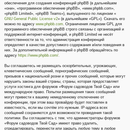
обеспечения для создания конференций phpBB (в дальнейшем
«они», «программное обеспечение phpBB», «www.phpbb.com»,
«phpBB Limited», «phpBB Teams»), выпущенного по лицензии «
GNU General Public License v2
» (в дальнейшем «GPL»). Скачать его
можно по адресу
www.phpbb.com
. Ограничения лицензии GPL для
программного обеспечения phpBB строго связаны с организацией и
поддержкой интернет-конференций, и phpBB Limited не несёт
ответственности за то, что администрация конференций
определяет в качестве допустимого содержания и/или поведения в
них. За дополнительной информацией о phpBB обращайтесь по
адресу
https://www.phpbb.com/
.
Вы соглашаетесь не размещать оскорбительных, угрожающих,
клеветнических сообщений, порнографических сообщений,
призывов к национальной розни и прочих сообщений, которые могут
нарушить законы вашей страны, страны, которая предоставляет
услуги хостинга для форумов «Форум садоводов Твой Сад» или
международное право. Попытки размещения таких сообщений
могут привести к вашему немедленному отключению от
конференции, при этом ваш провайдер будет поставлен в
известность, если мы сочтём это нужным. IP-адреса всех
сообщений сохраняются для возможности проведения такой
политики. Вы соглашаетесь с тем, что администраторы форумов
«Форум садоводов Твой Сад» имеют право удалить,
отредактировать, перенести или закрыть любую тему в любое