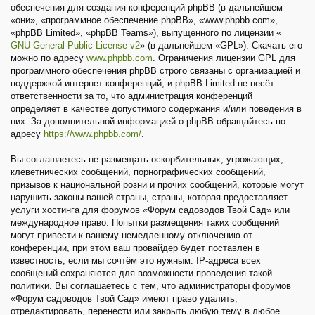
обеспечения для создания конференций phpBB (в дальнейшем
«они», «программное обеспечение phpBB», «www.phpbb.com»,
«phpBB Limited», «phpBB Teams»), выпущенного по лицензии «
GNU General Public License v2
» (в дальнейшем «GPL»). Скачать его
можно по адресу
www.phpbb.com
. Ограничения лицензии GPL для
программного обеспечения phpBB строго связаны с организацией и
поддержкой интернет-конференций, и phpBB Limited не несёт
ответственности за то, что администрация конференций
определяет в качестве допустимого содержания и/или поведения в
них. За дополнительной информацией о phpBB обращайтесь по
адресу
https://www.phpbb.com/
.
Вы соглашаетесь не размещать оскорбительных, угрожающих,
клеветнических сообщений, порнографических сообщений,
призывов к национальной розни и прочих сообщений, которые могут
нарушить законы вашей страны, страны, которая предоставляет
услуги хостинга для форумов «Форум садоводов Твой Сад» или
международное право. Попытки размещения таких сообщений
могут привести к вашему немедленному отключению от
конференции, при этом ваш провайдер будет поставлен в
известность, если мы сочтём это нужным. IP-адреса всех
сообщений сохраняются для возможности проведения такой
политики. Вы соглашаетесь с тем, что администраторы форумов
«Форум садоводов Твой Сад» имеют право удалить,
отредактировать, перенести или закрыть любую тему в любое