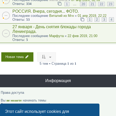
Ответы:
334
…
1
20
21
22
23
РОССИЯ. Вчера, сегодня... ФОТО.
Последнее сообщение
Виталий из Мгн
«
01 апр 2019, 22:22
Ответы:
53
1
2
3
4
27 января - День снятия блокады города
Ленинграда.
Последнее сообщение
Марфута
«
22 фев 2019, 21:00
Ответы:
5
Новая тема
5 тем • Страница
1
из
1
Информация
Права доступа
Вы
не можете
начинать темы
Вы
не можете
отвечать на сообщения
Вы
не можете
редактировать свои сообщения
Этот сайт использует cookies для
Вы
не можете
удалять свои сообщения