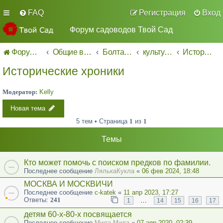
FAQ
Регистрация
Вход
Форум садоводов Твой Сад
Форум садоводов - список форумов
Общие вопросы
Болталка
культура
Исторические хроники
Исторические хроники
Модератор:
Kelly
Новая тема
5 тем • Страница
1
из
1
Темы
Кто может помочь с поиском предков по фамилии.
Последнее сообщение
ЛялькаКукла
«
06 фев 2024, 18:48
МОСКВА И МОСКВИЧИ
Последнее сообщение
c-katek
«
11 апр 2023, 17:27
Ответы:
241
…
1
14
15
16
17
детям 60-х-80-х посвящается
Последнее сообщение
Мила Мила
«
07 апр 2020, 02:39