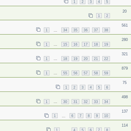
1
2
3
4
5
20
1
2
561
…
1
34
35
36
37
38
280
…
1
15
16
17
18
19
321
…
1
18
19
20
21
22
879
…
1
55
56
57
58
59
75
1
2
3
4
5
6
498
…
1
30
31
32
33
34
137
…
1
6
7
8
9
10
114
…
1
4
5
6
7
8