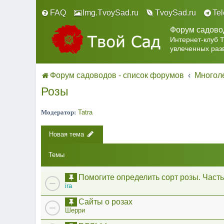
FAQ
Img.TvoySad.ru
TvoySad.ru
Te
Форум садово
Интернет-клуб 
увлеченных раз
Форум садоводов - список форумов
Многоле
Розы
Модератор:
Tatra
Новая тема
Темы
Помогите определить сорт розы. Часть
ira
Сайты о розах
Шерри