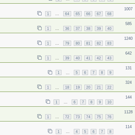
1007
…
1
64
65
66
67
68
585
…
1
36
37
38
39
40
1240
…
1
79
80
81
82
83
642
…
1
39
40
41
42
43
131
…
1
5
6
7
8
9
324
…
1
18
19
20
21
22
144
…
1
6
7
8
9
10
1128
…
1
72
73
74
75
76
114
…
1
4
5
6
7
8