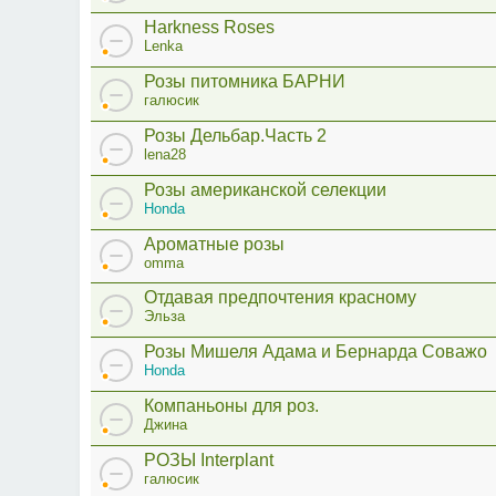
Harkness Roses
Lenka
Розы питомника БАРНИ
галюсик
Розы Дельбар.Часть 2
lena28
Розы американской селекции
Honda
Ароматные розы
omma
Отдавая предпочтения красному
Эльза
Розы Мишеля Адама и Бернарда Соважо
Honda
Компаньоны для роз.
Джина
РОЗЫ Interplant
галюсик