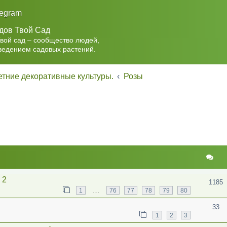
legram
дов Твой Сад
Твой сад – сообщество людей,
ведением садовых растений.
тние декоративные культуры.
Розы
 2
1185
…
1
76
77
78
79
80
33
1
2
3