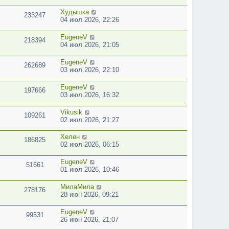
Худышка
233247
04 июл 2026, 22:26
EugeneV
218394
04 июл 2026, 21:05
EugeneV
262689
03 июл 2026, 22:10
EugeneV
197666
03 июл 2026, 16:32
Vikusik
109261
02 июл 2026, 21:27
Хелен
186825
02 июл 2026, 06:15
EugeneV
51661
01 июл 2026, 10:46
МилаМила
278176
28 июн 2026, 09:21
EugeneV
99531
26 июн 2026, 21:07