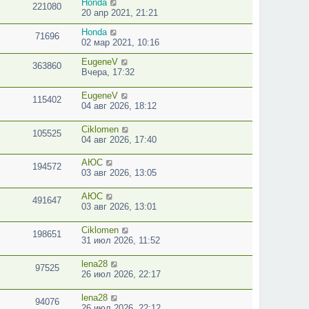
Honda
221080
20 апр 2021, 21:21
Honda
71696
02 мар 2021, 10:16
EugeneV
363860
Вчера, 17:32
EugeneV
115402
04 авг 2026, 18:12
Ciklomen
105525
04 авг 2026, 17:40
АЮС
194572
03 авг 2026, 13:05
АЮС
491647
03 авг 2026, 13:01
Ciklomen
198651
31 июл 2026, 11:52
lena28
97525
26 июл 2026, 22:17
lena28
94076
26 июл 2026, 22:12