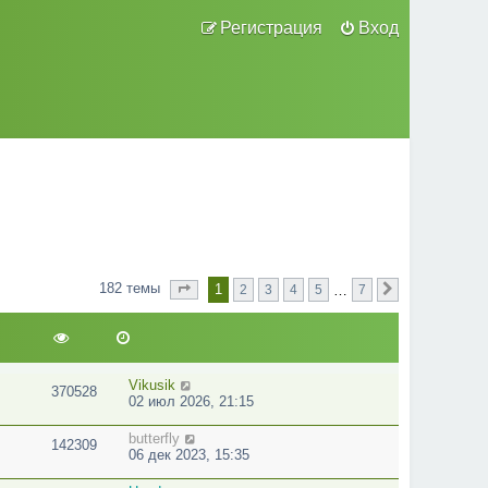
Регистрация
Вход
182 темы
1
…
2
3
4
5
7
Страница
из
След.
1
7
Vikusik
370528
02 июл 2026, 21:15
butterfly
142309
06 дек 2023, 15:35