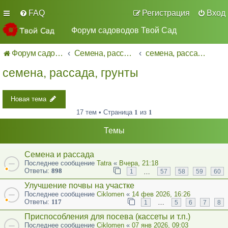
FAQ
Регистрация
Вход
Форум садоводов Твой Сад
Форум садоводов - список форумов
Семена, рассада однолетних и многолетних культур
семена, рассада, грунты
семена, рассада, грунты
Новая тема
17 тем • Страница
1
из
1
Темы
Семена и рассада
Последнее сообщение
Tatra
«
Вчера, 21:18
Ответы:
898
…
1
57
58
59
60
Улучшение почвы на участке
Последнее сообщение
Ciklomen
«
14 фев 2026, 16:26
Ответы:
117
…
1
5
6
7
8
Приспособления для посева (кассеты и т.п.)
Последнее сообщение
Ciklomen
«
07 янв 2026, 09:03