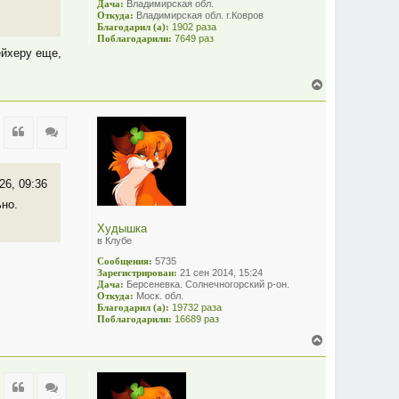
Дача:
Владимирская обл.
Откуда:
Владимирская обл. г.Ковров
Благодарил (а):
1902 раза
Поблагодарили:
7649 раз
ейхеру еще,
В
е
р
н
Цитата
Цитата
у
т
ь
с
26, 09:36
я
ьно.
к
н
Худышка
а
в Клубе
ч
а
Сообщения:
5735
л
Зарегистрирован:
21 сен 2014, 15:24
у
Дача:
Берсеневка. Солнечногорский р-он.
Откуда:
Моск. обл.
Благодарил (а):
19732 раза
Поблагодарили:
16689 раз
В
е
р
н
Цитата
Цитата
у