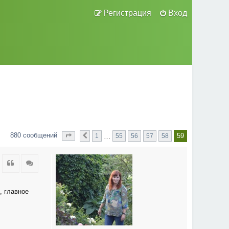
Регистрация
Вход
880 сообщений
59
…
1
55
56
57
58
Страница
Пред.
из
59
59
Цитата
Цитата
, главное