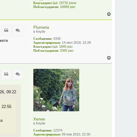
Благодарил (а):
19732 раза
Поблагодарили:
16689 раз
В
е
р
Plumeria
н
Цитата
Цитата
в Клубе
у
т
Сообщения:
4336
жете
ь
Зарегистрирован:
14 июл 2018, 22:28
с
Благодарил (а):
1845 раз
я
Поблагодарили:
3365 раз
к
В
н
е
а
р
ч
н
а
Цитата
Цитата
у
л
т
у
ь
с
26, 09:22
я
к
н
 22:55
а
ч
а
Хелен
ма
л
в Клубе
у
Сообщения:
12374
Зарегистрирован:
09 янв 2010, 22:30