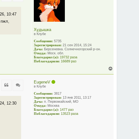
т
ь
с
26, 10:47
я
 пжл,
к
н
Худышка
а
в Клубе
ч
а
Сообщения:
5735
л
Зарегистрирован:
21 сен 2014, 15:24
у
Дача:
Берсеневка. Солнечногорский р-он.
Откуда:
Моск. обл.
Благодарил (а):
19732 раза
Поблагодарили:
16689 раз
В
е
р
EugeneV
н
Цитата
Цитата
в Клубе
у
т
Сообщения:
3817
ь
Зарегистрирован:
13 янв 2011, 13:17
с
Дача:
п. Первомайский, МО
24, 12:30
я
Откуда:
Москва
Благодарил (а):
1477 раз
к
Поблагодарили:
13523 раза
н
а
ч
а
л
у