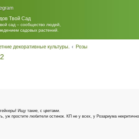
legram
дов Твой Сад
Твой сад – сообщество людей,
ведением садовых растений.
тние декоративные культуры.
Розы
 2
гейхеры! Ищу такие, с цветами.
ь, уж простите любители остинок. КП не у всех, у Розариума некритично