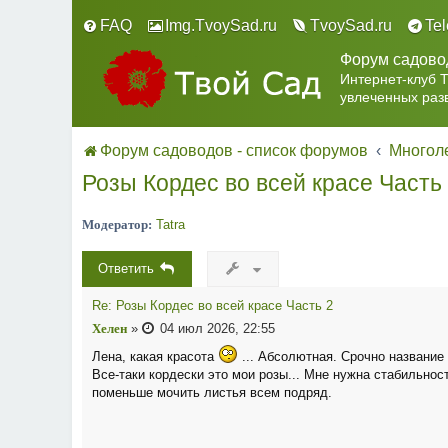
FAQ
Img.TvoySad.ru
TvoySad.ru
Te
Форум садово
Интернет-клуб 
увлеченных раз
Форум садоводов - список форумов
Многоле
Розы Кордес во всей красе Часть
Модератор:
Tatra
Ответить
Re: Розы Кордес во всей красе Часть 2
Хелен
»
04 июл 2026, 22:55
Лена, какая красота
... Абсолютная. Срочно название 
Все-таки кордески это мои розы... Мне нужна стабильност
поменьше мочить листья всем подряд.