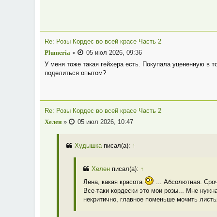
Re: Розы Кордес во всей красе Часть 2
Plumeria
»
05 июл 2026, 09:36
У меня тоже такая гейхера есть. Покупала уцененную в т
поделиться опытом?
Re: Розы Кордес во всей красе Часть 2
Хелен
»
05 июл 2026, 10:47
Худышка
писал(а):
↑
Хелен
писал(а):
↑
Лена, какая красота
... Абсолютная. Сро
Все-таки кордески это мои розы... Мне нужн
некритично, главное поменьше мочить листь