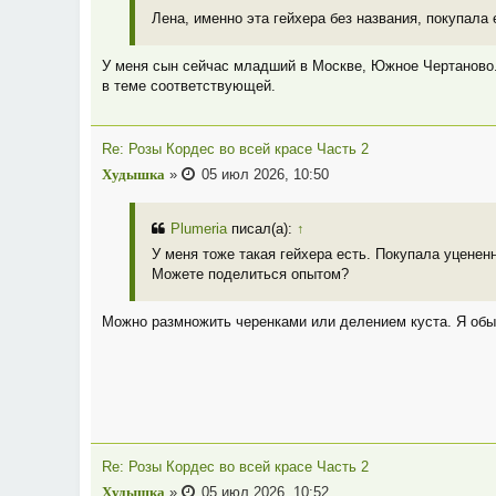
Лена, именно эта гейхера без названия, покупала 
У меня сын сейчас младший в Москве, Южное Чертаново. 
в теме соответствующей.
Re: Розы Кордес во всей красе Часть 2
Худышка
»
05 июл 2026, 10:50
Plumeria
писал(а):
↑
У меня тоже такая гейхера есть. Покупала уценен
Можете поделиться опытом?
Можно размножить черенками или делением куста. Я обы
Re: Розы Кордес во всей красе Часть 2
Худышка
»
05 июл 2026, 10:52