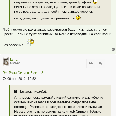
под лилии, и надо же, все пошли, даже Графиня
остинки не черенковала, кусты и так были нормальные,
но вывод сделала для себя, чем раньше черенок
посадишь, тем лучше он приживается
Люб, посмотри, как дальше развиваться будут, как нарастать, как
цвести. Если не хуже привитых, то можно переводить на свои корни
без опасения.
lan.a
Цитата
Цитата
в Клубе
Re: Розы Остина. Часть 3
09 ноя 2012, 10:52
Наталек писал(а):
А на моем песке каждый лишний сантиметр заглубления
остинок выливается в мучительное существование
саженца. Развивается медленно, практически выживает.
Из-за этого чуть не выкинула Куин оф Свиден. ТОлько