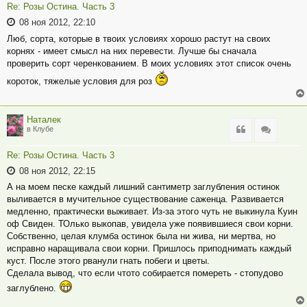
Re: Розы Остина. Часть 3
08 ноя 2012, 22:10
Люб, сорта, которые в твоих условиях хорошо растут на своих
корнях - имеет смысл на них перевести. Лучше бы сначала
проверить сорт черенкованием. В моих условиях этот список очень
короток, тяжелые условия для роз
Наталек
Цитата
Цитата
в Клубе
Re: Розы Остина. Часть 3
08 ноя 2012, 22:15
А на моем песке каждый лишний сантиметр заглубления остинок
выливается в мучительное существование саженца. Развивается
медленно, практически выживает. Из-за этого чуть не выкинула Куин
оф Свиден. ТОлько выкопав, увидела уже появившиеся свои корни.
Собственно, целая клумба остинок была ни жива, ни мертва, но
исправно наращивала свои корни. Пришлось приподнимать каждый
куст. После этого рванули гнать побеги и цветы.
Сделала вывод, что если чтото собирается помереть - стопудово
заглублено.