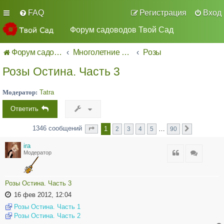
FAQ
Регистрация
Вход
Форум садоводов Твой Сад
Форум садоводов - список форумов
Многолетние декоративные культуры.
Розы
Розы Остина. Часть 3
Модератор:
Tatra
Ответить
1346 сообщений
1
…
2
3
4
5
90
Страница
из
След.
1
90
ira
Цитата
Цитата
Модератор
Розы Остина. Часть 3
16 фев 2012, 12:04
Розы Остина. Часть 1
Розы Остина. Часть 2