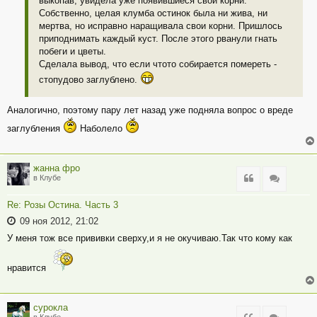
выкопав, увидела уже появившиеся свои корни.
Собственно, целая клумба остинок была ни жива, ни
мертва, но исправно наращивала свои корни. Пришлось
приподнимать каждый куст. После этого рванули гнать
побеги и цветы.
Сделала вывод, что если чтото собирается помереть -
стопудово заглублено.
Аналогично, поэтому пару лет назад уже подняла вопрос о вреде
заглубления
Наболело
жанна фро
Цитата
Цитата
в Клубе
Re: Розы Остина. Часть 3
09 ноя 2012, 21:02
У меня тож все прививки сверху,и я не окучиваю.Так что кому как
нравится
сурокла
в Клубе