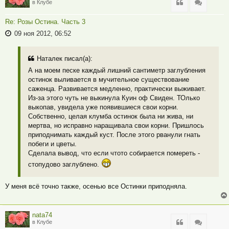
Цитата
Цитата
в Клубе
Re: Розы Остина. Часть 3
09 ноя 2012, 06:52
Наталек писал(а):
А на моем песке каждый лишний сантиметр заглубления
остинок выливается в мучительное существование
саженца. Развивается медленно, практически выживает.
Из-за этого чуть не выкинула Куин оф Свиден. ТОлько
выкопав, увидела уже появившиеся свои корни.
Собственно, целая клумба остинок была ни жива, ни
мертва, но исправно наращивала свои корни. Пришлось
приподнимать каждый куст. После этого рванули гнать
побеги и цветы.
Сделала вывод, что если чтото собирается помереть -
стопудово заглублено.
У меня всё точно также, осенью все Остинки приподняла.
nata74
Цитата
Цитата
в Клубе