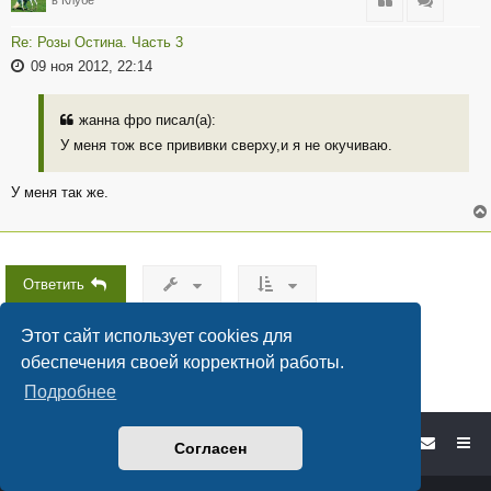
Цитата
Цитата
Re: Розы Остина. Часть 3
09 ноя 2012, 22:14
жанна фро писал(а):
У меня тож все прививки сверху,и я не окучиваю.
У меня так же.
Ответить
1346 сообщений
1
…
2
3
4
5
90
Страница
из
След.
1
90
Этот сайт использует cookies для
обеспечения своей корректной работы.
Подробнее
Форум садоводов - список форумов
Согласен