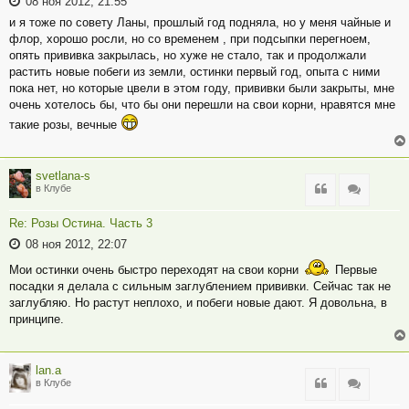
08 ноя 2012, 21:55
и я тоже по совету Ланы, прошлый год подняла, но у меня чайные и
флор, хорошо росли, но со временем , при подсыпки перегноем,
опять прививка закрылась, но хуже не стало, так и продолжали
растить новые побеги из земли, остинки первый год, опыта с ними
пока нет, но которые цвели в этом году, прививки были закрыты, мне
очень хотелось бы, что бы они перешли на свои корни, нравятся мне
такие розы, вечные
svetlana-s
Цитата
Цитата
в Клубе
Re: Розы Остина. Часть 3
08 ноя 2012, 22:07
Мои остинки очень быстро переходят на свои корни
Первые
посадки я делала с сильным заглублением прививки. Сейчас так не
заглубляю. Но растут неплохо, и побеги новые дают. Я довольна, в
принципе.
lan.a
Цитата
Цитата
в Клубе