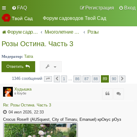
FAQ
Регистрация
Вход
Форум садоводов Твой Сад
Форум садоводов - список форумов
Многолетние декоративные культуры.
Розы
Розы Остина. Часть 3
Модератор:
Tatra
Ответить
1346 сообщений
89
…
1
86
87
88
90
Страница
Пред.
из
След.
89
90
Худышка
Цитата
Цитата
в Клубе
Re: Розы Остина. Часть 3
04 июл 2026, 22:33
Crocus Rose® (AUSquest, City of Timaru, Emanuel) крОкус рОуз