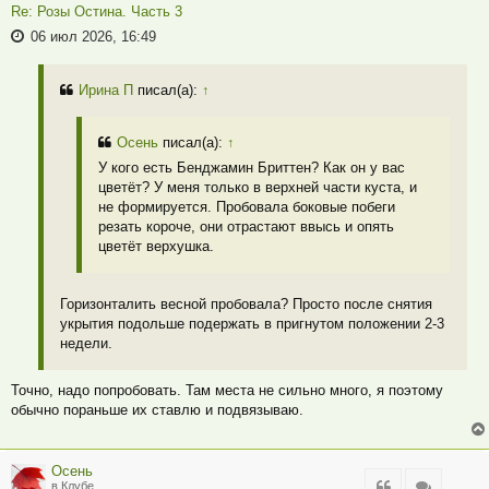
Re: Розы Остина. Часть 3
06 июл 2026, 16:49
Ирина П
писал(а):
↑
Осень
писал(а):
↑
У кого есть Бенджамин Бриттен? Как он у вас
цветёт? У меня только в верхней части куста, и
не формируется. Пробовала боковые побеги
резать короче, они отрастают ввысь и опять
цветёт верхушка.
Горизонталить весной пробовала? Просто после снятия
укрытия подольше подержать в пригнутом положении 2-3
недели.
Точно, надо попробовать. Там места не сильно много, я поэтому
обычно пораньше их ставлю и подвязываю.
Осень
Цитата
Цитата
в Клубе