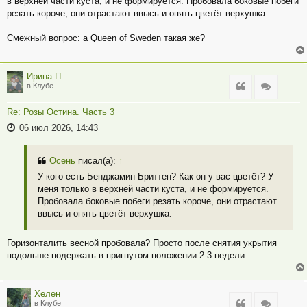
в верхней части куста, и не формируется. Пробовала боковые побеги
резать короче, они отрастают ввысь и опять цветёт верхушка.
Смежный вопрос: а Queen of Sweden такая же?
Ирина П
Цитата
Цитата
в Клубе
Re: Розы Остина. Часть 3
06 июл 2026, 14:43
Осень
писал(а):
↑
У кого есть Бенджамин Бриттен? Как он у вас цветёт? У
меня только в верхней части куста, и не формируется.
Пробовала боковые побеги резать короче, они отрастают
ввысь и опять цветёт верхушка.
Горизонталить весной пробовала? Просто после снятия укрытия
подольше подержать в пригнутом положении 2-3 недели.
Хелен
Цитата
Цитата
в Клубе