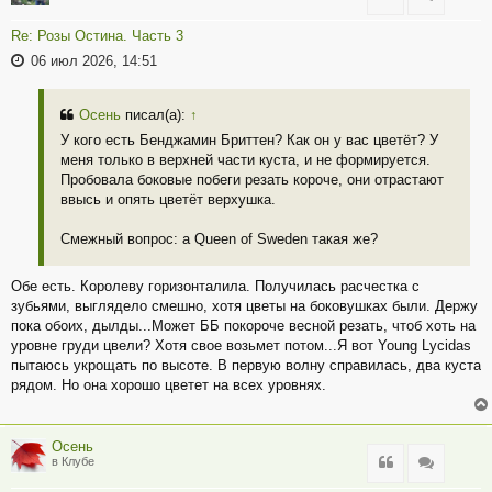
Re: Розы Остина. Часть 3
06 июл 2026, 14:51
Осень
писал(а):
↑
У кого есть Бенджамин Бриттен? Как он у вас цветёт? У
меня только в верхней части куста, и не формируется.
Пробовала боковые побеги резать короче, они отрастают
ввысь и опять цветёт верхушка.
Смежный вопрос: а Queen of Sweden такая же?
Обе есть. Королеву горизонталила. Получилась расчестка с
зубьями, выглядело смешно, хотя цветы на боковушках были. Держу
пока обоих, дылды...Может ББ покороче весной резать, чтоб хоть на
уровне груди цвели? Хотя свое возьмет потом...Я вот Young Lycidas
пытаюсь укрощать по высоте. В первую волну справилась, два куста
рядом. Но она хорошо цветет на всех уровнях.
Осень
Цитата
Цитата
в Клубе