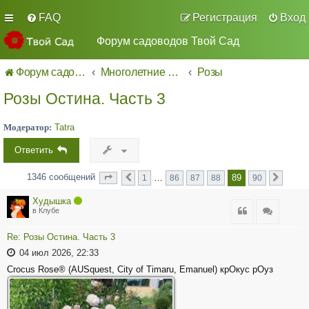
FAQ
Регистрация
Вход
Форум садоводов Твой Сад
Форум садоводов - список форумов
Многолетние декоративные культуры.
Розы
Розы Остина. Часть 3
Модератор:
Tatra
Ответить
1346 сообщений
89
…
1
86
87
88
90
Страница
Пред.
из
След.
89
90
Худышка
Цитата
Цитата
в Клубе
Re: Розы Остина. Часть 3
04 июл 2026, 22:33
Crocus Rose® (AUSquest, City of Timaru, Emanuel) крОкус рОуз