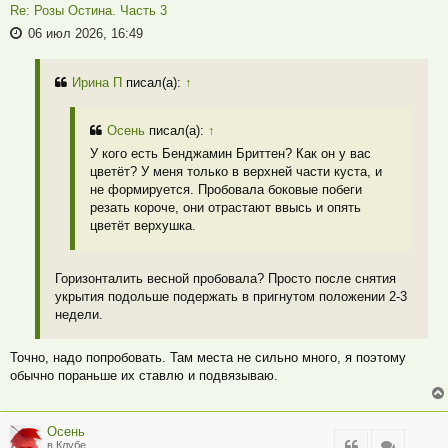
Re: Розы Остина. Часть 3
06 июл 2026, 16:49
Ирина П
писал(а):
↑
Осень
писал(а):
↑
У кого есть Бенджамин Бриттен? Как он у вас
цветёт? У меня только в верхней части куста, и
не формируется. Пробовала боковые побеги
резать короче, они отрастают ввысь и опять
цветёт верхушка.
Горизонталить весной пробовала? Просто после снятия
укрытия подольше подержать в пригнутом положении 2-3
недели.
Точно, надо попробовать. Там места не сильно много, я поэтому
обычно пораньше их ставлю и подвязываю.
Осень
Цитата
Цитата
в Клубе