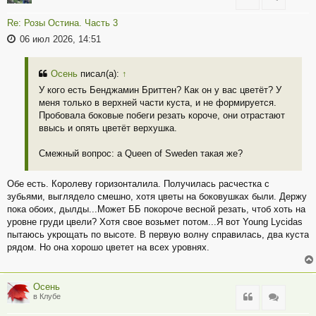
Re: Розы Остина. Часть 3
06 июл 2026, 14:51
Осень
писал(а):
↑
У кого есть Бенджамин Бриттен? Как он у вас цветёт? У
меня только в верхней части куста, и не формируется.
Пробовала боковые побеги резать короче, они отрастают
ввысь и опять цветёт верхушка.
Смежный вопрос: а Queen of Sweden такая же?
Обе есть. Королеву горизонталила. Получилась расчестка с
зубьями, выглядело смешно, хотя цветы на боковушках были. Держу
пока обоих, дылды...Может ББ покороче весной резать, чтоб хоть на
уровне груди цвели? Хотя свое возьмет потом...Я вот Young Lycidas
пытаюсь укрощать по высоте. В первую волну справилась, два куста
рядом. Но она хорошо цветет на всех уровнях.
Осень
Цитата
Цитата
в Клубе