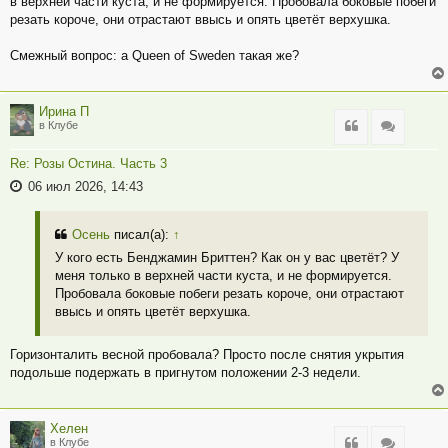
в верхней части куста, и не формируется. Пробовала боковые побеги
резать короче, они отрастают ввысь и опять цветёт верхушка.
Смежный вопрос: а Queen of Sweden такая же?
Ирина П
Цитата
Цитата
в Клубе
Re: Розы Остина. Часть 3
06 июл 2026, 14:43
Осень
писал(а):
↑
У кого есть Бенджамин Бриттен? Как он у вас цветёт? У
меня только в верхней части куста, и не формируется.
Пробовала боковые побеги резать короче, они отрастают
ввысь и опять цветёт верхушка.
Горизонталить весной пробовала? Просто после снятия укрытия
подольше подержать в пригнутом положении 2-3 недели.
Хелен
Цитата
Цитата
в Клубе