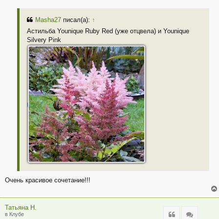
Masha27
писал(а):
↑
Астильба Younique Ruby Red (уже отцвела) и Younique
Silvery Pink
Очень красивое сочетание!!!
Татьяна Н.
Цитата
Цитата
в Клубе