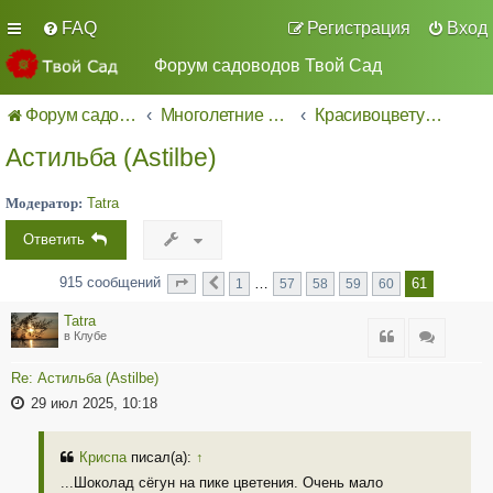
FAQ
Регистрация
Вход
Форум садоводов Твой Сад
Форум садоводов - список форумов
Многолетние декоративные культуры.
Красивоцветущие
Астильба (Astilbe)
Модератор:
Tatra
Ответить
915 сообщений
61
…
1
57
58
59
60
Страница
Пред.
из
61
61
Tatra
Цитата
Цитата
в Клубе
Re: Астильба (Astilbe)
29 июл 2025, 10:18
Криспа
писал(а):
↑
...Шоколад сёгун на пике цветения. Очень мало