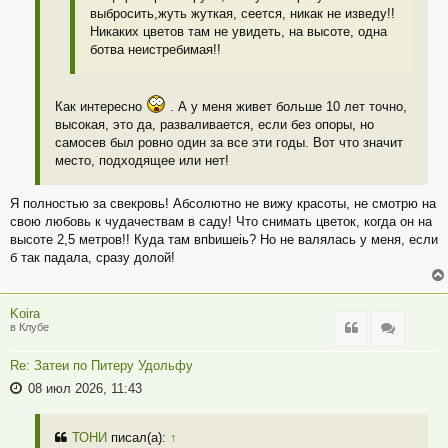
выбросить,жуть жуткая, сеется, никак не изведу!!
Никаких цветов там не увидеть, на высоте, одна
ботва неистребимая!!
Как интересно
. А у меня живет больше 10 лет точно,
высокая, это да, разваливается, если без опоры, но
самосев был ровно один за все эти годы. Вот что значит
место, подходящее или нет!
Я полностью за свекровь! Абсолютно не вижу красоты, не смотрю на
свою любовь к чудачествам в саду! Что снимать цветок, когда он на
высоте 2,5 метров!! Куда там впbишеiь? Но не валялась у меня, если
б так падала, сразу долой!
Koira
Цитата
Цитата
в Клубе
Re: Затеи по Питеру Удольфу
08 июл 2026, 11:43
ТОНИ
писал(а):
↑