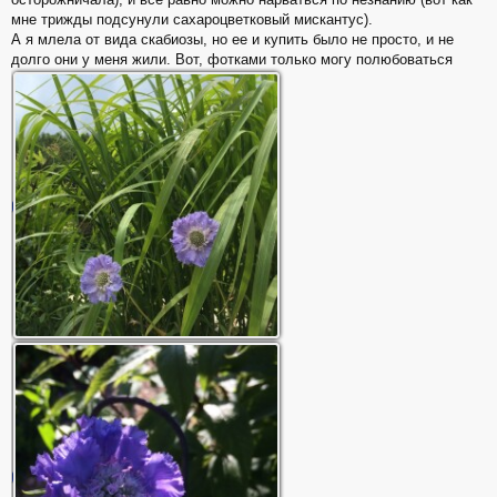
мне трижды подсунули сахароцветковый мискантус).
А я млела от вида скабиозы, но ее и купить было не просто, и не
долго они у меня жили. Вот, фотками только могу полюбоваться