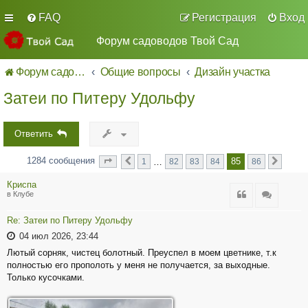
FAQ
Регистрация
Вход
Форум садоводов Твой Сад
Форум садоводов - список форумов
Общие вопросы
Дизайн участка
Затеи по Питеру Удольфу
Ответить
1284 сообщения
85
…
1
82
83
84
86
Страница
Пред.
из
След.
85
86
Криспа
Цитата
Цитата
в Клубе
Re: Затеи по Питеру Удольфу
04 июл 2026, 23:44
Лютый сорняк, чистец болотный. Преуспел в моем цветнике, т.к
полностью его прополоть у меня не получается, за выходные.
Только кусочками.