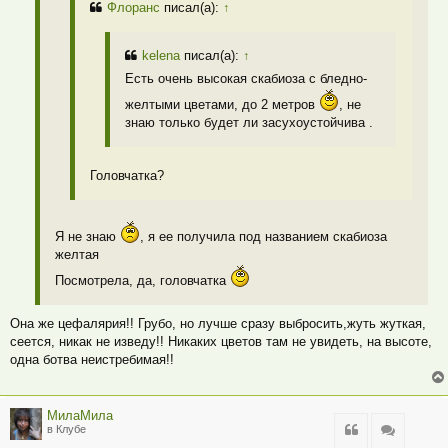
Флоранс
писал(а):
↑
kelena
писал(а):
↑
Есть очень высокая скабиоза с бледно-
желтыми цветами, до 2 метров
, не
знаю только будет ли засухоустойчива .
Головчатка?
Я не знаю
, я ее получила под названием скабиоза
желтая
Посмотрела, да, головчатка
Она же цефалярия!! Грубо, но лучше сразу выбросить,жуть жуткая,
сеется, никак не изведу!! Никаких цветов там не увидеть, на высоте,
одна ботва неистребимая!!
МилаМила
Цитата
Цитата
в Клубе