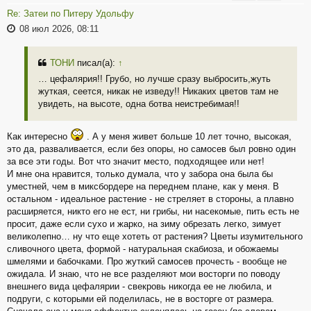
Re: Затеи по Питеру Удольфу
08 июл 2026, 08:11
ТОНИ
писал(а):
↑
… цефалярия!! Грубо, но лучше сразу выбросить,жуть
жуткая, сеется, никак не изведу!! Никаких цветов там не
увидеть, на высоте, одна ботва неистребимая!!
Как интересно
. А у меня живет больше 10 лет точно, высокая,
это да, разваливается, если без опоры, но самосев был ровно один
за все эти годы. Вот что значит место, подходящее или нет!
И мне она нравится, только думала, что у забора она была бы
уместней, чем в миксбордере на переднем плане, как у меня. В
остальном - идеальное растение - не стреляет в стороны, а плавно
расширяется, никто его не ест, ни грибы, ни насекомые, пить есть не
просит, даже если сухо и жарко, на зиму обрезать легко, зимует
великолепно… ну что еще хотеть от растения? Цветы изумительного
сливочного цвета, формой - натуральная скабиоза, и обожаемы
шмелями и бабочками. Про жуткий самосев прочесть - вообще не
ожидала. И знаю, что не все разделяют мои восторги по поводу
внешнего вида цефалярии - свекровь никогда ее не любила, и
подруги, с которыми ей поделилась, не в восторге от размера.