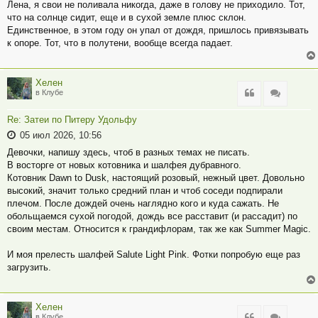
Лена, я свои не поливала никогда, даже в голову не приходило. Тот,
что на солнце сидит, еще и в сухой земле плюс склон.
Единственное, в этом году он упал от дождя, пришлось привязывать
к опоре. Тот, что в полутени, вообще всегда падает.
Хелен
Цитата
Цитата
в Клубе
Re: Затеи по Питеру Удольфу
05 июл 2026, 10:56
Девочки, напишу здесь, чтоб в разных темах не писать.
В восторге от новых котовника и шалфея дубравного.
Котовник Dawn to Dusk, настоящий розовый, нежный цвет. Довольно
высокий, значит только средний план и чтоб соседи подпирали
плечом. После дождей очень наглядно кого и куда сажать. Не
обольщаемся сухой погодой, дождь все расставит (и рассадит) по
своим местам. Относится к грандифлорам, так же как Summer Magic.
И моя прелесть шалфей Salute Light Pink. Фотки попробую еще раз
загрузить.
Хелен
Цитата
Цитата
в Клубе