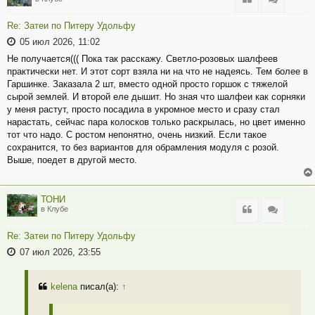
Re: Затеи по Питеру Удольфу
05 июл 2026, 11:02
Не получается((( Пока так расскажу. Светло-розовых шалфеев
практически нет. И этот сорт взяла ни на что не надеясь. Тем более в
Гаршинке. Заказала 2 шт, вместо одной просто горшок с тяжелой
сырой землей. И второй еле дышит. Но зная что шалфеи как сорняки
у меня растут, просто посадила в укромное место и сразу стал
нарастать, сейчас пара колосков только раскрылась, но цвет именно
тот что надо. С ростом непонятно, очень низкий. Если такое
сохранится, то без вариантов для обрамления модуля с розой.
Выше, поедет в другой место.
ТОНИ
Цитата
Цитата
в Клубе
Re: Затеи по Питеру Удольфу
07 июл 2026, 23:55
kelena
писал(а):
↑