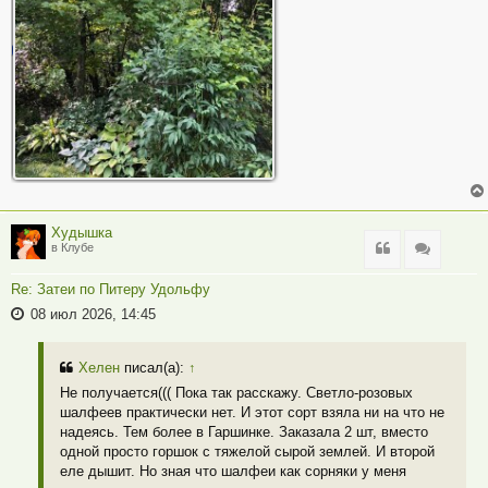
Худышка
Цитата
Цитата
в Клубе
Re: Затеи по Питеру Удольфу
08 июл 2026, 14:45
Хелен
писал(а):
↑
Не получается((( Пока так расскажу. Светло-розовых
шалфеев практически нет. И этот сорт взяла ни на что не
надеясь. Тем более в Гаршинке. Заказала 2 шт, вместо
одной просто горшок с тяжелой сырой землей. И второй
еле дышит. Но зная что шалфеи как сорняки у меня