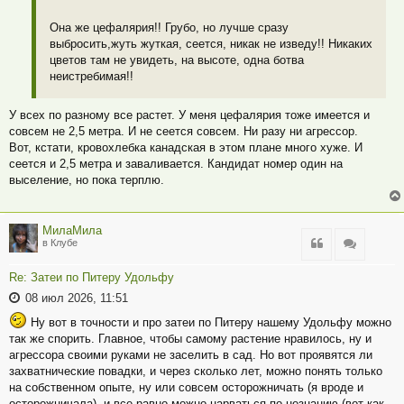
Она же цефалярия!! Грубо, но лучше сразу
выбросить,жуть жуткая, сеется, никак не изведу!! Никаких
цветов там не увидеть, на высоте, одна ботва
неистребимая!!
У всех по разному все растет. У меня цефалярия тоже имеется и
совсем не 2,5 метра. И не сеется совсем. Ни разу ни агрессор.
Вот, кстати, кровохлебка канадская в этом плане много хуже. И
сеется и 2,5 метра и заваливается. Кандидат номер один на
выселение, но пока терплю.
МилаМила
Цитата
Цитата
в Клубе
Re: Затеи по Питеру Удольфу
08 июл 2026, 11:51
Ну вот в точности и про затеи по Питеру нашему Удольфу можно
так же спорить. Главное, чтобы самому растение нравилось, ну и
агрессора своими руками не заселить в сад. Но вот проявятся ли
захватнические повадки, и через сколько лет, можно понять только
на собственном опыте, ну или совсем осторожничать (я вроде и
осторожничала), и все равно можно нарваться по незнанию (вот как