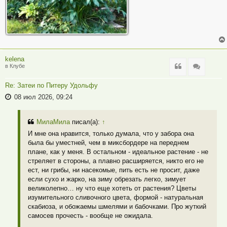
kelena
Цитата
Цитата
в Клубе
Re: Затеи по Питеру Удольфу
08 июл 2026, 09:24
МилаМила
писал(а):
↑
И мне она нравится, только думала, что у забора она
была бы уместней, чем в миксбордере на переднем
плане, как у меня. В остальном - идеальное растение - не
стреляет в стороны, а плавно расширяется, никто его не
ест, ни грибы, ни насекомые, пить есть не просит, даже
если сухо и жарко, на зиму обрезать легко, зимует
великолепно… ну что еще хотеть от растения? Цветы
изумительного сливочного цвета, формой - натуральная
скабиоза, и обожаемы шмелями и бабочками. Про жуткий
самосев прочесть - вообще не ожидала.