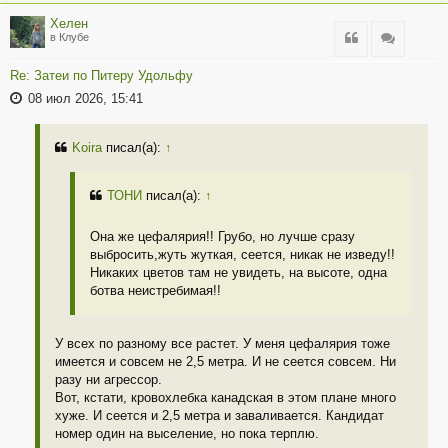
Хелен
Цитата
Цитата
в Клубе
Re: Затеи по Питеру Удольфу
08 июл 2026, 15:41
Koira
писал(а):
↑
ТОНИ
писал(а):
↑
Она же цефалярия!! Грубо, но лучше сразу
выбросить,жуть жуткая, сеется, никак не изведу!!
Никаких цветов там не увидеть, на высоте, одна
ботва неистребимая!!
У всех по разному все растет. У меня цефалярия тоже
имеется и совсем не 2,5 метра. И не сеется совсем. Ни
разу ни агрессор.
Вот, кстати, кровохлебка канадская в этом плане много
хуже. И сеется и 2,5 метра и заваливается. Кандидат
номер один на выселение, но пока терплю.