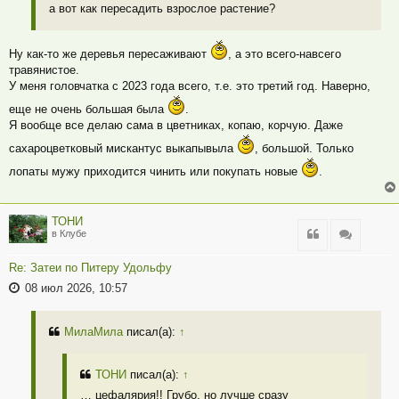
а вот как пересадить взрослое растение?
Ну как-то же деревья пересаживают
, а это всего-навсего
травянистое.
У меня головчатка с 2023 года всего, т.е. это третий год. Наверно,
еще не очень большая была
.
Я вообще все делаю сама в цветниках, копаю, корчую. Даже
сахароцветковый мискантус выкапывыла
, большой. Только
лопаты мужу приходится чинить или покупать новые
.
ТОНИ
Цитата
Цитата
в Клубе
Re: Затеи по Питеру Удольфу
08 июл 2026, 10:57
МилаМила
писал(а):
↑
ТОНИ
писал(а):
↑
… цефалярия!! Грубо, но лучше сразу