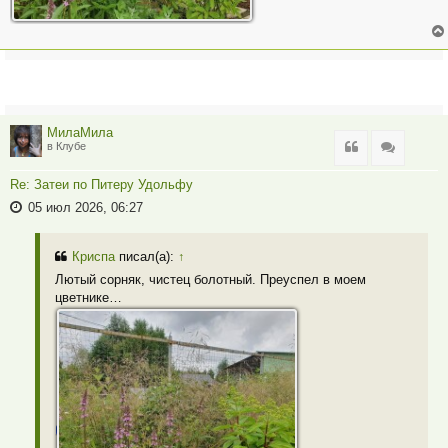
МилаМила
Цитата
Цитата
в Клубе
Re: Затеи по Питеру Удольфу
05 июл 2026, 06:27
Криспа
писал(а):
↑
Лютый сорняк, чистец болотный. Преуспел в моем
цветнике…