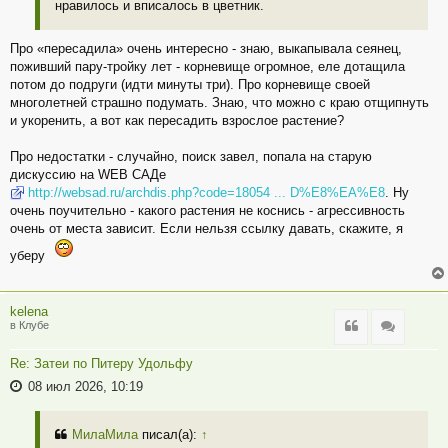
нравилось и вписалось в цветник.
Про «пересадила» очень интересно - знаю, выкапывала сеянец,
поживший пару-тройку лет - корневище огромное, еле дотащила
потом до подруги (идти минуты три). Про корневище своей
многолетней страшно подумать. Знаю, что можно с краю отщипнуть
и укоренить, а вот как пересадить взрослое растение?
Про недостатки - случайно, поиск завел, попала на старую
дискуссию на WEB САДе
http://websad.ru/archdis.php?code=18054 ... D%E8%EA%E8
. Ну
очень поучительно - какого растения не коснись - агрессивность
очень от места зависит. Если нельзя ссылку давать, скажите, я
уберу
kelena
Цитата
Цитата
в Клубе
Re: Затеи по Питеру Удольфу
08 июл 2026, 10:19
МилаМила
писал(а):
↑