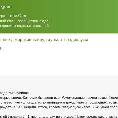
legram
дов Твой Сад
Твой сад – сообщество людей,
ведением садовых растений.
тние декоративные культуры.
Гладиолусы
е.
вроде бы врубилась.
торые цвели. Как если бы цвели все. Рекомендации прочла такие: Посл
устя этот месяц погода устанавливается дождливая и прохладная, то в
одождать еще 2 недели. Итого, копаем гладиолусы через 30-45 дней посл
ой t недели 3 - 1 месяц. Шелуху не снимаю. Потом складываю в тазик