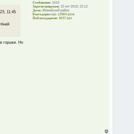
т
Сообщения:
1615
ь
Зарегистрирован:
15 окт 2019, 23:12
с
Дача:
Можайский район
23, 11:45
я
Благодарил (а):
12964 раза
Поблагодарили:
4837 раз
к
н
убней
а
ч
а
л
в горшки. Но
у
В