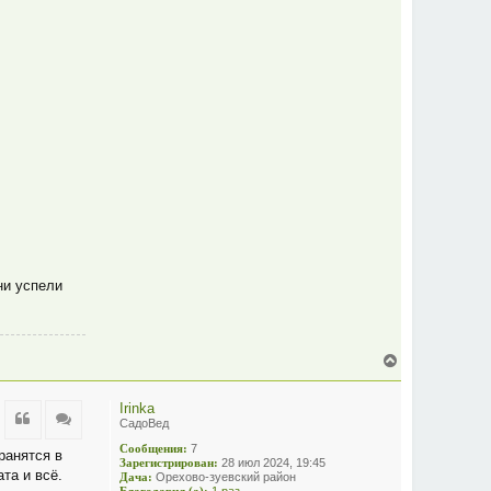
а
ч
а
л
у
ни успели
В
е
р
Irinka
н
Цитата
Цитата
СадоВед
у
т
Сообщения:
7
ранятся в
ь
Зарегистрирован:
28 июл 2024, 19:45
та и всё.
с
Дача:
Орехово-зуевский район