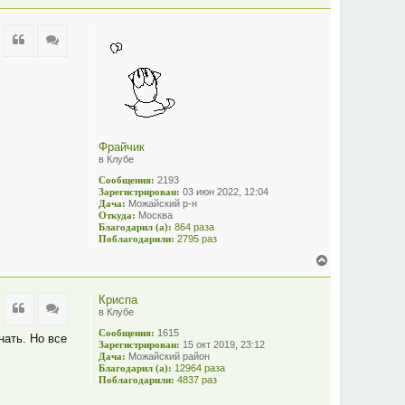
е
р
н
Цитата
Цитата
у
т
ь
с
я
к
н
а
Фрайчик
ч
в Клубе
а
Сообщения:
2193
л
Зарегистрирован:
03 июн 2022, 12:04
у
Дача:
Можайский р-н
Откуда:
Москва
Благодарил (а):
864 раза
Поблагодарили:
2795 раз
В
е
р
Криспа
н
Цитата
Цитата
в Клубе
у
т
Сообщения:
1615
нать. Но все
ь
Зарегистрирован:
15 окт 2019, 23:12
с
Дача:
Можайский район
я
Благодарил (а):
12964 раза
Поблагодарили:
4837 раз
к
н