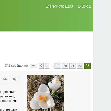
Регистрация
Вход
341 сообщение
23
…
1
19
20
21
22
Страница
Пред.
из
23
23
Цитата
Цитата
е цветения
ыкапываем,
е цветения,
 с опилками