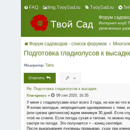
FAQ
Img.TvoySad.ru
TvoySad.ru
Te
Форум садово
Интернет-клуб 
увлеченных раз
Форум садоводов - список форумов
Многоле
Подготовка гладиолусов к высадк
Модератор:
Tatra
Ответить
Re: Подготовка гладиолусов к высадке.
Оля-крокус
»
09 сен 2020, 16:35
У меня с гладиолусами опыт всего 3 года, но кое во что 
Я копаю молодые, непроцветшие одновременно с теми, ко
(или срезки цветоносов) ждем минимум 30 дней. Если сп
чтоб не сгнили. Если погода сухая и теплая, то можно п
смотря по погоде. Это получается + - конец сентября.
После выкапывания луковицы промываю, сушу при комнатн