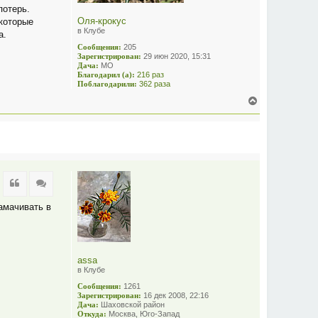
потерь.
Оля-крокус
 которые
в Клубе
а.
Сообщения:
205
Зарегистрирован:
29 июн 2020, 15:31
Дача:
МО
Благодарил (а):
216 раз
Поблагодарили:
362 раза
В
е
р
н
у
т
ь
с
Цитата
Цитата
я
к
амачивать в
н
а
ч
а
л
assa
у
в Клубе
Сообщения:
1261
Зарегистрирован:
16 дек 2008, 22:16
Дача:
Шаховской район
Откуда:
Москва, Юго-Запад