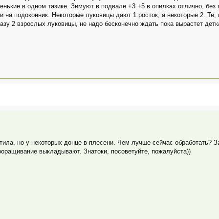
енькие в одном тазике. Зимуют в подвале +3 +5 в опилках отлично, без 
 на подоконник. Некоторые луковицы дают 1 росток, а некоторые 2. Те,
азу 2 взрослых луковицы, не надо бесконечно ждать пока вырастет детк
тила, но у некоторых донце в плесени. Чем лучше сейчас обработать? З
роращивание выкладывают. Знатоки, посоветуйте, пожалуйста))